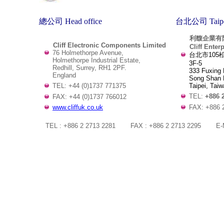
總公司
Head office
台北公司
Taip
利馥企業有
Cliff Electronic Components Limited
Cliff Enterpri
76 Holmethorpe Avenue,
台北市105
Holmethorpe Industrial Estate,
3F-5
Redhill, Surrey, RH1 2PF.
333 Fuxing 
England
Song Shan D
Taipei, Taiw
TEL: +44 (0)1737 771375
TEL:
+886 
FAX: +44 (0)1737 766012
FAX: +886 
www.cliffuk.co.uk
TEL : +886 2 2713 2281 FAX : +886 2 2713 2295 E-